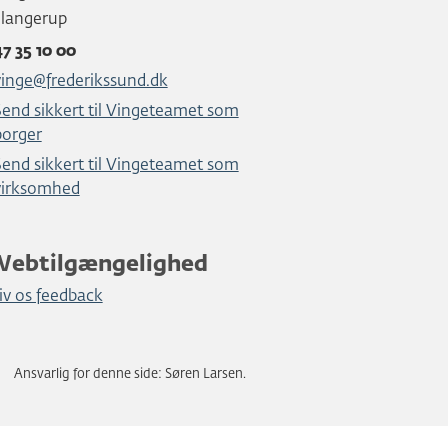
Slangerup
47 35 10 00
vinge@frederikssund.dk
Send sikkert til Vingeteamet som
borger
Send sikkert til Vingeteamet som
virksomhed
Webtilgængelighed
iv os feedback
Ansvarlig for denne side: Søren Larsen.