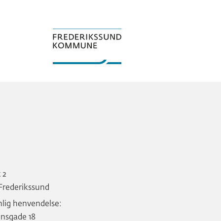
t 2
Frederikssund
nlig henvendelse:
nsgade 18