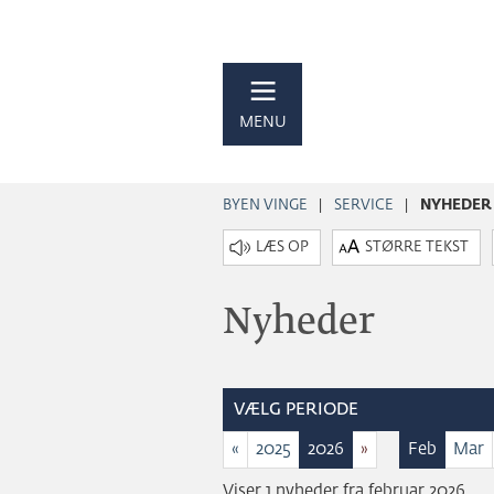
MENU
BYEN VINGE
SERVICE
NYHEDER
STØRRE TEKST
Nyheder
VÆLG PERIODE
«
2025
2026
»
Feb
Mar
Viser 1 nyheder fra februar 2026