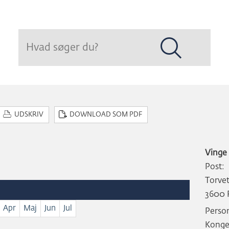
Hop
til
sidens
indhold
UDSKRIV
DOWNLOAD SOM PDF
Vinge
Post:
Torve
3600 
Apr
Maj
Jun
Jul
Perso
Konge