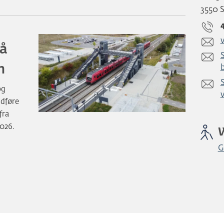
3550 
på
n
og
ndføre
fra
026.
G