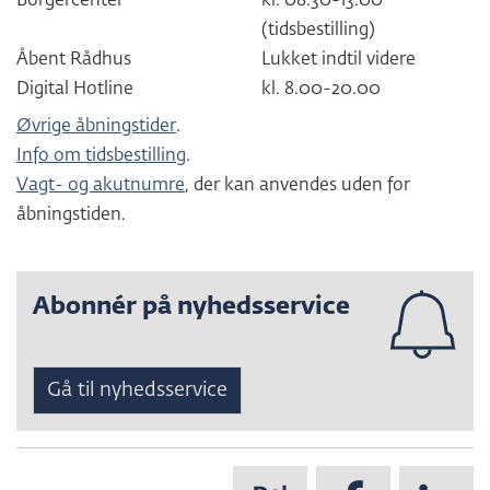
Borgercenter
kl. 08.30-13.00
(tidsbestilling)
Åbent Rådhus
Lukket indtil videre
Digital Hotline
kl. 8.00-20.00
Øvrige åbningstider
.
Info om tidsbestilling
.
Vagt- og akutnumre
, der kan anvendes uden for
åbningstiden.
Abonnér på nyhedsservice
Gå til nyhedsservice