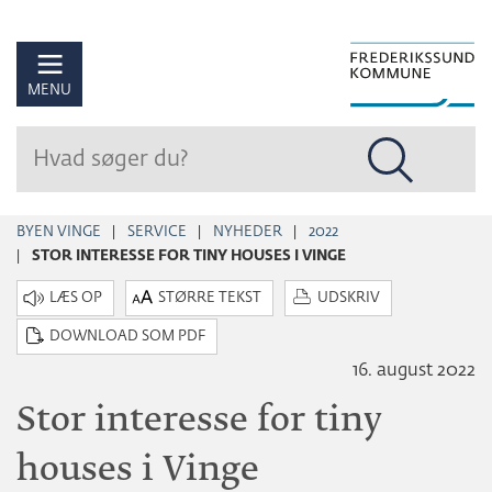
Hop
til
sidens
MENU
indhold
BYEN VINGE
SERVICE
NYHEDER
2022
STOR INTERESSE FOR TINY HOUSES I VINGE
STØRRE TEKST
UDSKRIV
DOWNLOAD SOM PDF
16. august 2022
Stor interesse for tiny
houses i Vinge