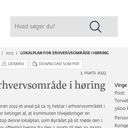
Hop
til
sidens
indhold
2023
LOKALPLAN FOR ERHVERVSOMRÅDE I HØRING
UDSKRIV
DOWNLOAD SOM PDF
3. marts 2023
erhvervsområde i høring
Vinge
Post:
Torve
 2022 et areal på ca. 15 hektar i erhvervsområdet i
3600 
er betinget af, at kommunen tilvejebringer en
Perso
etop denne lokalplan, som Byrådet på sit møde den 1.
Konge
rs offentlig høring fra den 2. marts til den 30. marts