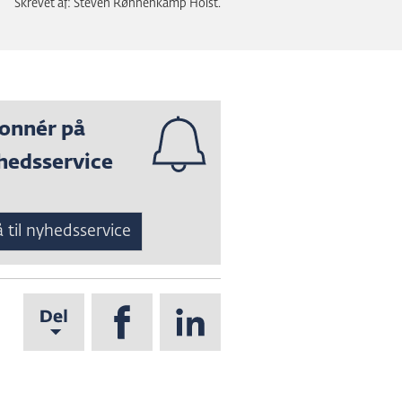
Skrevet af: Steven Rønnenkamp Holst.
onnér på
hedsservice
 til nyhedsservice