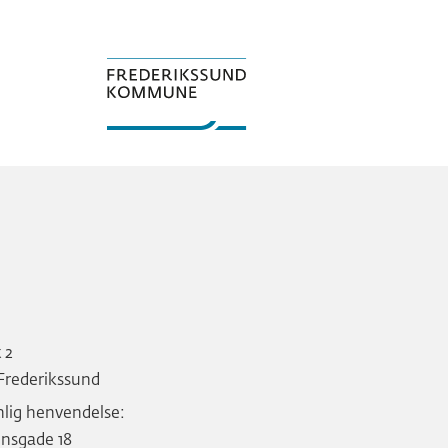
t 2
Frederikssund
nlig henvendelse:
nsgade 18