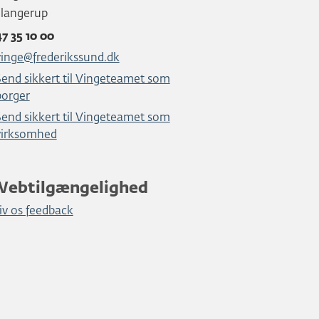
Slangerup
47 35 10 00
vinge@frederikssund.dk
Send sikkert til Vingeteamet som
borger
Send sikkert til Vingeteamet som
virksomhed
Webtilgængelighed
iv os feedback