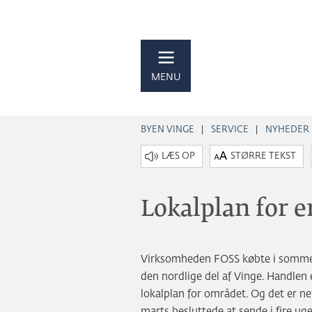
MENU
BYEN VINGE
SERVICE
NYHEDER
STØRRE TEKST
Lokalplan for 
Virksomheden FOSS købte i sommeren
den nordlige del af Vinge. Handlen 
lokalplan for området. Og det er n
marts besluttede at sende i fire uge