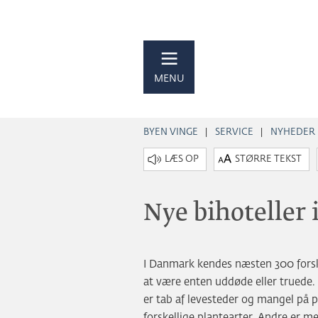
MENU
BYEN VINGE
SERVICE
NYHEDER
STØRRE TEKST
Nye bihoteller 
I Danmark kendes næsten 300 forskel
at være enten uddøde eller truede. 
er tab af levesteder og mangel på 
forskellige plantearter. Andre er m