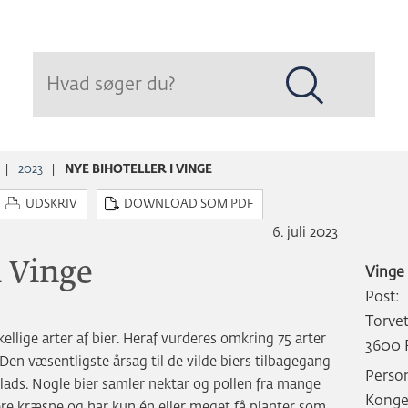
Hop
til
sidens
indhold
2023
NYE BIHOTELLER I VINGE
UDSKRIV
DOWNLOAD SOM PDF
6. juli 2023
i Vinge
Vinge
Post:
Torve
lige arter af bier. Heraf vurderes omkring 75 arter
3600 
Den væsentligste årsag til de vilde biers tilbagegang
Perso
plads. Nogle bier samler nektar og pollen fra mange
Konge
ere kræsne og har kun én eller meget få planter som