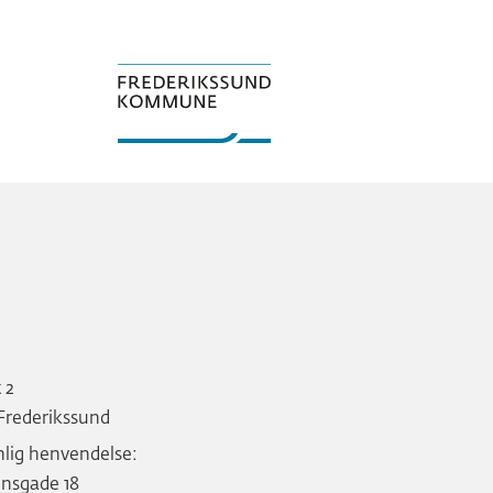
t 2
Frederikssund
nlig henvendelse:
nsgade 18