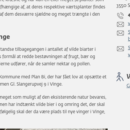
3550 
 afhængige af, at deres respektive værtsplanter findes
ge af dem desværre sjældne og meget trængte i den
inge
tandse tilbagegangen i antallet af vilde biarter i
 formål at redde bestøvningen af frugt, bær og
erne udfører, når de samler nektar og pollen.
Kommune med Plan Bi, der har fået lov at opsætte et
men Gl. Slangerupvej 9 i Vinge.
G
så meget som muligt af den eksisterende natur bevares,
nen har indtænkt vilde bier i og omring det, der skal
følgelig skal der da være plads til nye vinger i Vinge,