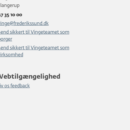
Slangerup
47 35 10 00
vinge@frederikssund.dk
Send sikkert til Vingeteamet som
borger
Send sikkert til Vingeteamet som
virksomhed
Webtilgængelighed
iv os feedback