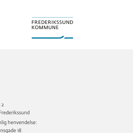
t 2
Frederikssund
nlig henvendelse:
nsgade 18