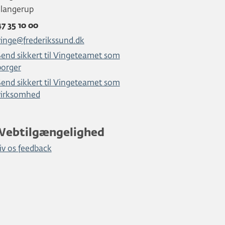
Slangerup
47 35 10 00
vinge@frederikssund.dk
Send sikkert til Vingeteamet som
borger
Send sikkert til Vingeteamet som
virksomhed
Webtilgængelighed
iv os feedback