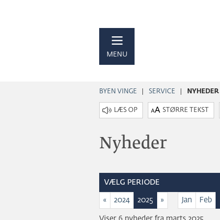
MENU
BYEN VINGE
SERVICE
NYHEDER
STØRRE TEKST
Nyheder
VÆLG PERIODE
«
2024
2025
»
Jan
Feb
Viser 6 nyheder fra marts 2025