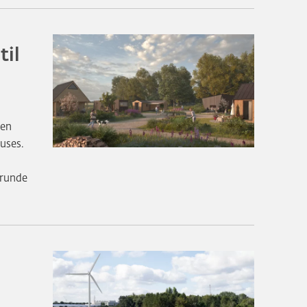
til
 en
uses.
grunde