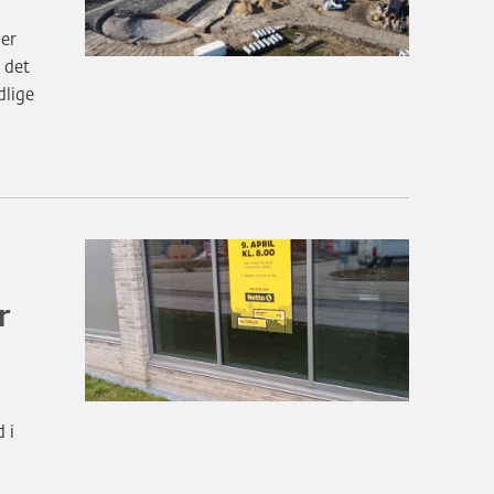
der
 det
dlige
r
 i