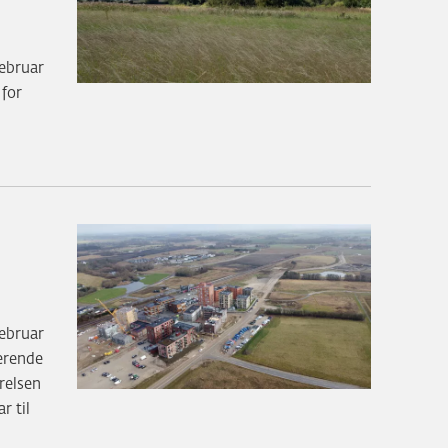
ebruar
 for
ebruar
terende
relsen
r til