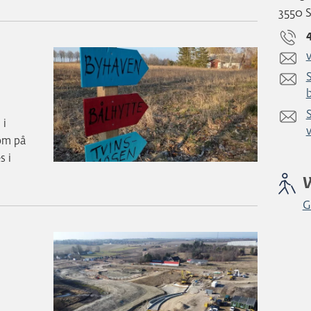
3550 
 i
om på
s i
G