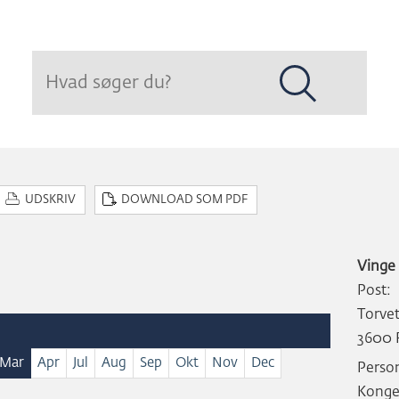
Hop
til
sidens
indhold
UDSKRIV
DOWNLOAD SOM PDF
Vinge
Post:
Torve
3600 
Mar
Apr
Jul
Aug
Sep
Okt
Nov
Dec
Perso
Konge