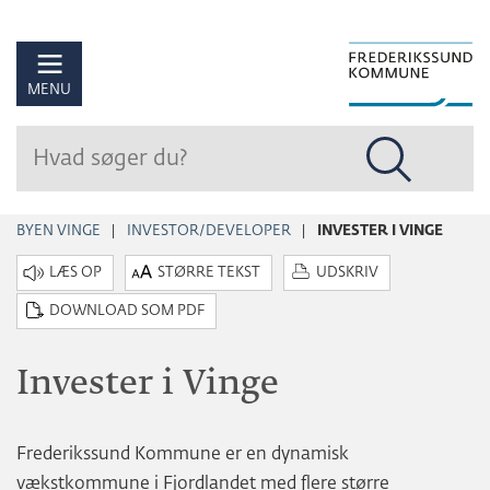
Hop
til
sidens
MENU
indhold
BYEN VINGE
INVESTOR/DEVELOPER
INVESTER I VINGE
STØRRE TEKST
UDSKRIV
DOWNLOAD SOM PDF
Invester i Vinge
Frederikssund Kommune er en dynamisk
vækstkommune i Fjordlandet med flere større